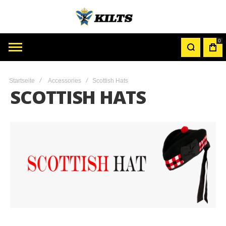
0
MY
CAR
Startseite
Accessories
Scottish Hats
SCOTTISH HATS