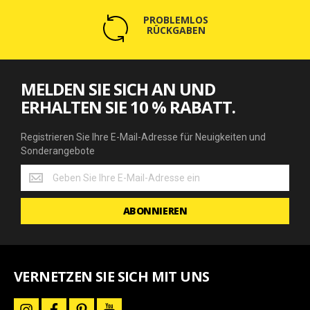
PROBLEMLOS
RÜCKGABEN
MELDEN SIE SICH AN UND
ERHALTEN SIE 10 % RABATT.
Registrieren Sie Ihre E-Mail-Adresse für Neuigkeiten und
Sonderangebote
Registrieren
Sie
Ihre
ABONNIEREN
E-
Mail-
Adresse
für
Neuigkeiten
VERNETZEN SIE SICH MIT UNS
und
Sonderangebote