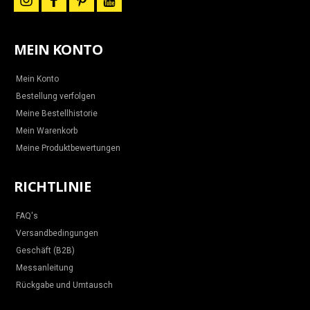
i
f
p
y
n
a
i
o
s
c
n
u
t
e
t
t
a
b
e
u
MEIN KONTO
g
o
r
b
r
o
e
e
a
k
s
m
t
Mein Konto
Bestellung verfolgen
Meine Bestellhistorie
Mein Warenkorb
Meine Produktbewertungen
RICHTLINIE
FAQ's
Versandbedingungen
Geschäft (B2B)
Messanleitung
Rückgabe und Umtausch