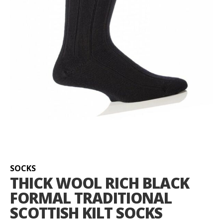
Zum
Anfang
der
Bildgalerie
SOCKS
springen
THICK WOOL RICH BLACK
FORMAL TRADITIONAL
SCOTTISH KILT SOCKS